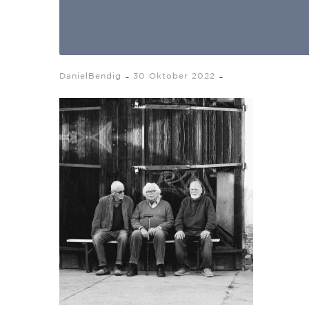
-
-
DanielBendig
30 Oktober 2022