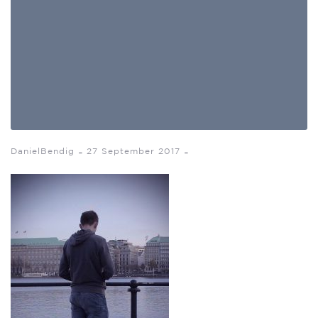
-
-
DanielBendig
27 September 2017