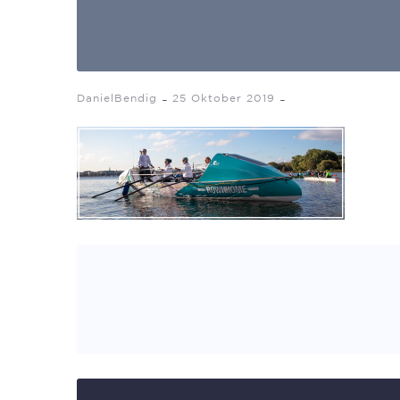
-
-
DanielBendig
25 Oktober 2019